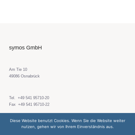
symos GmbH
Am Tie 10
49086 Osnabrück
Tel.
+49 541 95710-20
Fax +49 541 95710-22
Diese Website benutzt Cookies. Wenn Sie die Website weiter
Mail
symos@symos.de
Ansprechpartner
nutzen, gehen wir von Ihrem Einverständnis aus.
web
www.symos.de